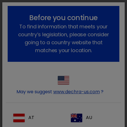
!-- Google Tag Manager -->
lock_outline
search
menu
Before you continue
To find information that meets your
Sei qui:
Home
Prodotti
Animali da reddito
country’s legislation, please consider
Farmaci su prescrizione
Suino
Faramaci Autorizzati
Soludox
going to a country website that
matches your location.
Entra nell’area riservata ai
lock
Medici Veterinari e farmacisti
May we suggest
www.dechra-us.com
?
AT
AU