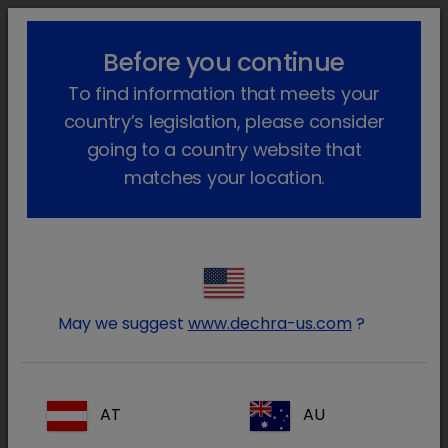
!-- Google Tag Manager -->
lock_outline
search
menu
Before you continue
To find information that meets your
Sei qui:
Home
Animali da compagnia
Oftalmologia
country’s legislation, please consider
Congiuntivite
Prodotti per la congiuntivite
going to a country website that
Prodotti per Congiuntivite
matches your location.
Entra nell’area riservata ai
lock
Medici Veterinari e farmacisti
May we suggest
www.dechra-us.com
?
AT
AU