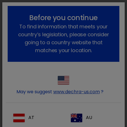
!-- Google Tag Manager -->
lock_outline
search
menu
Before you continue
To find information that meets your
Sei qui:
Home
Prodotti
Animali da reddito
country’s legislation, please consider
Farmaci su prescrizione
going to a country website that
Farmaci su prescrizione
matches your location.
(4 Prodotti)
Entra nell’area riservata ai
lock
May we suggest
www.dechra-us.com
?
Medici Veterinari e farmacisti
AT
AU