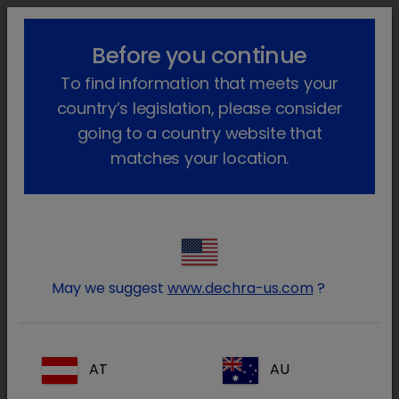
!-- Google Tag Manager -->
lock_outline
search
menu
Before you continue
To find information that meets your
Sei qui:
Home
Prodotti
Animali da reddito
country’s legislation, please consider
Farmaci su prescrizione
Tacchino
going to a country website that
Tacchino
matches your location.
(1 Prodotto/i)
Entra nell’area riservata ai
lock
May we suggest
www.dechra-us.com
?
Medici Veterinari e farmacisti
AT
AU