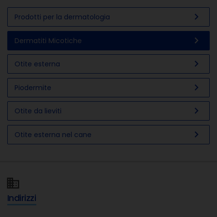
chevron_right
Prodotti per la dermatologia
chevron_right
Dermatiti Micotiche
chevron_right
Otite esterna
chevron_right
Piodermite
chevron_right
Otite da lieviti
chevron_right
Otite esterna nel cane
Indirizzi