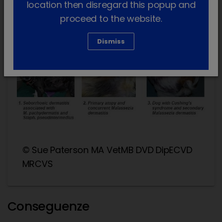
predisposizioni di razza, un deficit del sistema
location then disregard this popup and
immunitario o una barriera cutanea
proceed to the website.
compromessa.
Dismiss
© Sue Paterson MA VetMB DVD DipECVD
MRCVS
Conseguenze