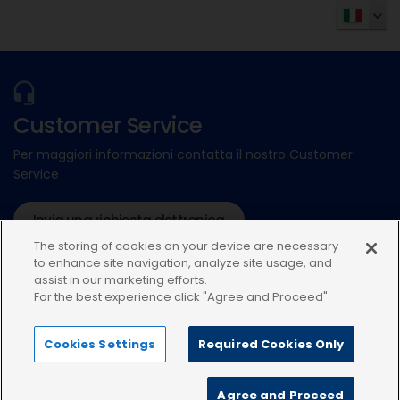
Customer Service
Per maggiori informazioni contatta il nostro Customer
Service
Invia una richiesta elettronica
The storing of cookies on your device are necessary
011 3157437
to enhance site navigation, analyze site usage, and
assist in our marketing efforts.
For the best experience click "Agree and Proceed"
Cookies Settings
Required Cookies Only
Termini di utilizzo
Privacy
Informativa sui cookie
Agree and Proceed