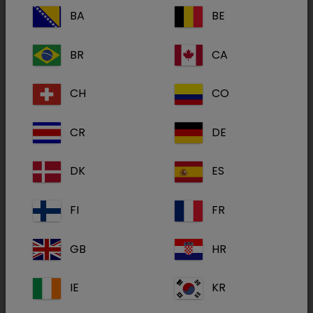
BA
BE
BR
CA
CH
CO
CR
DE
DK
ES
FI
FR
GB
HR
IE
KR