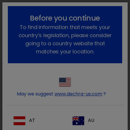
!-- Google Tag Manager -->
lock_outline
search
menu
Before you continue
To find information that meets your
Sei qui:
Home
Animali da compagnia
Dermatologia
country’s legislation, please consider
Dermatiti Micotiche
going to a country website that
matches your location.
Dermatite da
Malassezia
Malassezia pachydermatis
e
Staphylococcus
pseudintermedius
sono normalmente presenti
sulla cute del cane. Quando il sistema
immunitario risulta soppresso o la barriera
May we suggest
www.dechra-us.com
?
epidermica è danneggiata, si può verificare una
crescita abnorme della flora saprofita. Ciò può
portare a infezioni cutanee da microrganismi
AT
AU
opportunistici quali la dermatite da Malassezia.