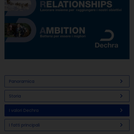
chevron_right
Panoramica
chevron_right
Storia
chevron_right
I valori Dechra
chevron_right
I fatti principali