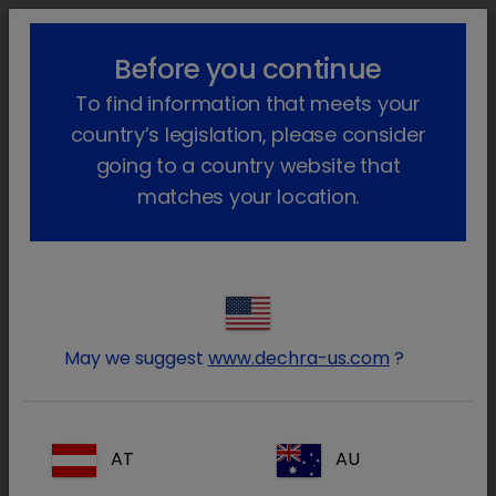
!-- Google Tag Manager -->
lock_outline
search
menu
Before you continue
To find information that meets your
Sei qui:
Home
Prodotti
Animali da reddito
country’s legislation, please consider
Farmaci su prescrizione
Bovino
Faramaci Autorizzati
Oxy TF long acting 200 mg/ml
going to a country website that
matches your location.
Entra nell’area riservata ai
lock
Medici Veterinari e farmacisti
May we suggest
www.dechra-us.com
?
AT
AU