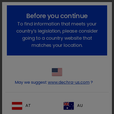
!-- Google Tag Manager -->
lock_outline
search
menu
Before you continue
To find information that meets your
Sei qui:
Home
Prodotti
Animali da compagnia
Farmaci
country’s legislation, please consider
Gatto
Faramaci Autorizzati
Solupam
going to a country website that
matches your location.
Entra nell’area riservata ai
lock
Medici Veterinari e farmacisti
May we suggest
www.dechra-us.com
?
AT
AU