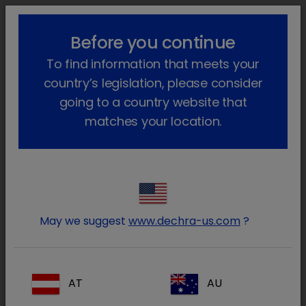
!-- Google Tag Manager -->
lock_outline
search
menu
Before you continue
To find information that meets your
Sei qui:
Home
Prodotti
Animali da compagnia
Farmaci
country’s legislation, please consider
Gatto
Faramaci Autorizzati
Intubeaze
going to a country website that
matches your location.
Entra nell’area riservata ai
lock
Medici Veterinari e farmacisti
May we suggest
www.dechra-us.com
?
AT
AU