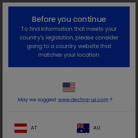
!-- Google Tag Manager -->
lock_outline
search
menu
Before you continue
To find information that meets your
Sei qui:
Home
Prodotti
Animali da compagnia
Farmaci
country’s legislation, please consider
Cane
Faramaci Autorizzati
Amoxibactin
going to a country website that
matches your location.
Entra nell’area riservata ai
lock
Medici Veterinari e farmacisti
May we suggest
www.dechra-us.com
?
AT
AU