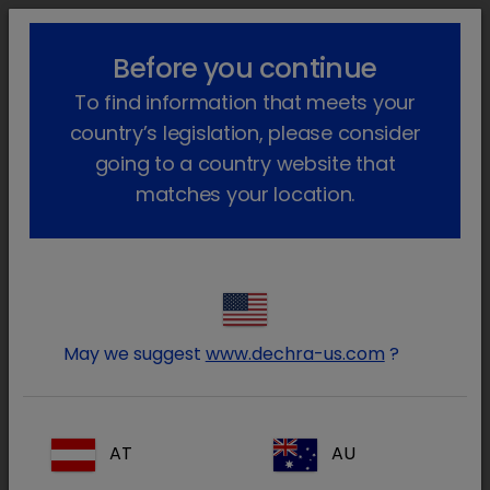
!-- Google Tag Manager -->
lock_outline
search
menu
Before you continue
To find information that meets your
Sei qui:
Home
Animali da reddito
Medicina interna
country’s legislation, please consider
going to a country website that
Medicina interna
matches your location.
Dechra offre due soluzioni terapeutiche
iniettabili, una a base di desametazone e
una a base di clorfenamina.
May we suggest
www.dechra-us.com
?
Prodotti
AT
AU