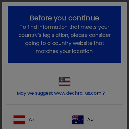
!-- Google Tag Manager -->
lock_outline
search
menu
Before you continue
To find information that meets your
Sei qui:
Home
Animali da reddito
Apparato locomotore
country’s legislation, please consider
Prodotti per l'apparato locomotore
going to a country website that
matches your location.
Prodotti per Apparato locomotore
Entra nell’area riservata ai
lock
May we suggest
www.dechra-us.com
?
Medici Veterinari e farmacisti
AT
AU