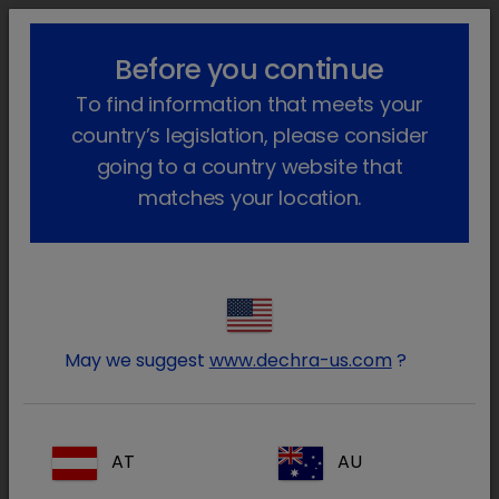
!-- Google Tag Manager -->
lock_outline
search
menu
Before you continue
To find information that meets your
Sei qui:
Home
Animali da compagnia
Dermatologia
country’s legislation, please consider
going to a country website that
Dermatologia
matches your location.
Dechra offre una gamma completa di
prodotti farmaceutici e tanti materiali di
supporto tecnici per gestire al meglio i
pazienti con patologie a carico della cute e
May we suggest
www.dechra-us.com
?
dell’orecchio.
AT
AU
Tra le
soluzioni terapeutiche dermatologiche
ricordiamo: