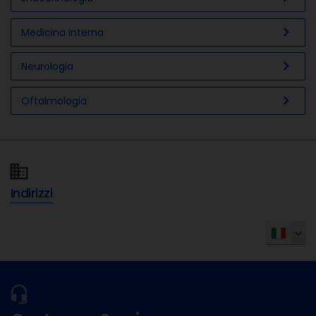
chevron_right
Medicina interna
chevron_right
Neurologia
chevron_right
Oftalmologia
Indirizzi