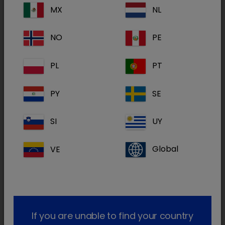
trattamento di ferite superficiali infette
MX
NL
causate da batteri sensibili alla clindamicina e
del pioderma interdigitale superficiale
NO
PE
Per la
gestione dell’otite esterna
Dechra offre
PL
PT
una linea di trattamenti specifici per ogni
singola esigenza:
PY
SE
un otologico innovativo, a base di
florfenicolo
SI
UY
(efficace su Gram+, e alcuni Gram -),
terbinafina
(efficace su Malassezia) e
VE
Global
betametasone
che rivoluziona e semplifica il
trattamento dell’otite;
una soluzione priva di antibiotico, a base di
triamcinolone
e
acido
salicilico
ideale per
le otiti che non necessitano di trattamento
If you are unable to find your country
antibiotico;