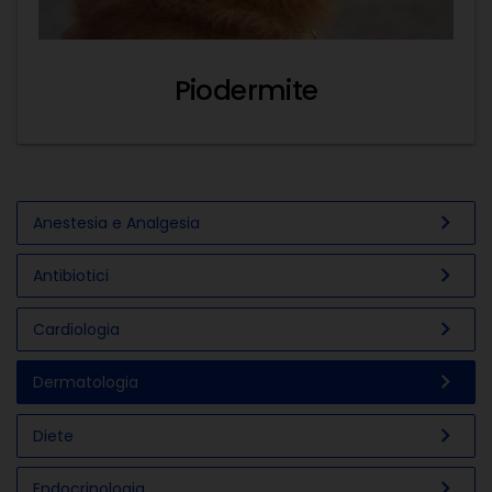
Piodermite
chevron_right
Anestesia e Analgesia
chevron_right
Antibiotici
chevron_right
Cardiologia
chevron_right
Dermatologia
chevron_right
Diete
chevron_right
Endocrinologia